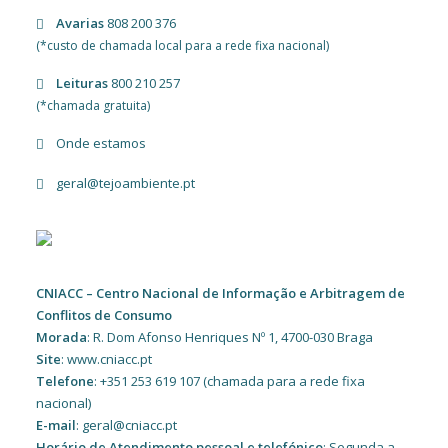
Avarias
808 200 376
(*custo de chamada local para a rede fixa nacional)
Leituras
800 210 257
(*chamada gratuita)
Onde estamos
geral@tejoambiente.pt
CNIACC – Centro Nacional de Informação e Arbitragem de
Conflitos de Consumo
Morada
: R. Dom Afonso Henriques Nº 1, 4700-030 Braga
Site
: www.cniacc.pt
Telefone
: +351 253 619 107 (chamada para a rede fixa
nacional)
E-mail
: geral@cniacc.pt
Horário de Atendimento pessoal e telefónico
: Segunda a