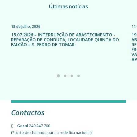
Últimas notícias
13 de Julho, 2026
11 
15.07.2026 – INTERRUPÇÃO DE ABASTECIMENTO -
19
REPARAÇÃO DE CONDUTA, LOCALIDADE QUINTA DO
AB
FALCÃO – S. PEDRO DE TOMAR
RE
FR
VA
#P
Contactos
Geral
249 247 700
(*custo de chamada para a rede fixa nacional)