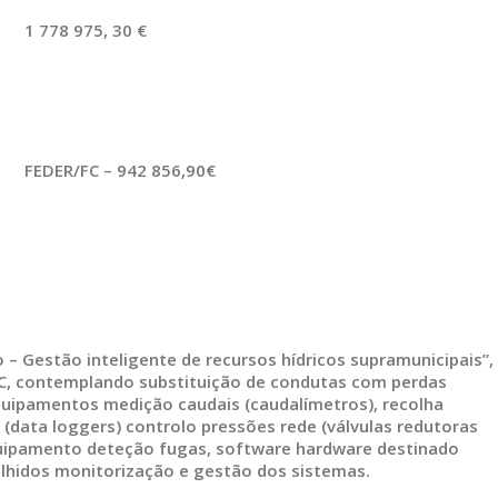
1 778 975, 30 €
FEDER/FC – 942 856,90€
 – Gestão inteligente de recursos hídricos supramunicipais”,
C, contemplando substituição de condutas com perdas
quipamentos medição caudais (caudalímetros), recolha
(data loggers) controlo pressões rede (válvulas redutoras
quipamento deteção fugas, software hardware destinado
lhidos monitorização e gestão dos sistemas.