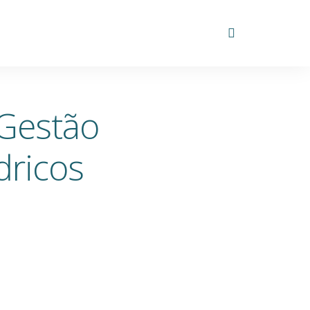
 Gestão
dricos